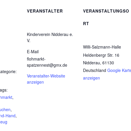
VERANSTALTER
VERANSTALTUNGSO
RT
Kinderverein Nidderau e.
V.
Willi-Salzmann-Halle
E-Mail
Heldenbergr Str. 16
flohmarkt-
Nidderau
,
61130
spatzennest@gmx.de
Deutschland
Google Kart
ategorie:
Veranstalter-Website
anzeigen
anzeigen
ags:
hmarkt
,
uchen
,
nd-Hand
,
zeug