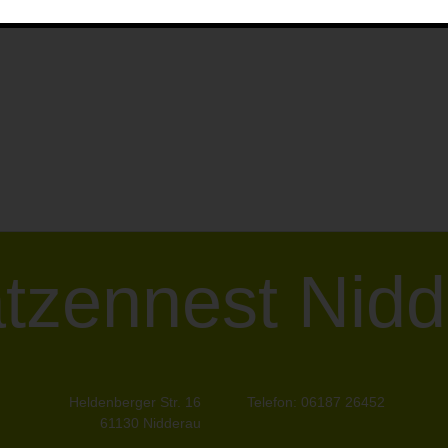
tzennest Nidd
Heldenberger Str. 16
Telefon: 06187 26452
61130 Nidderau