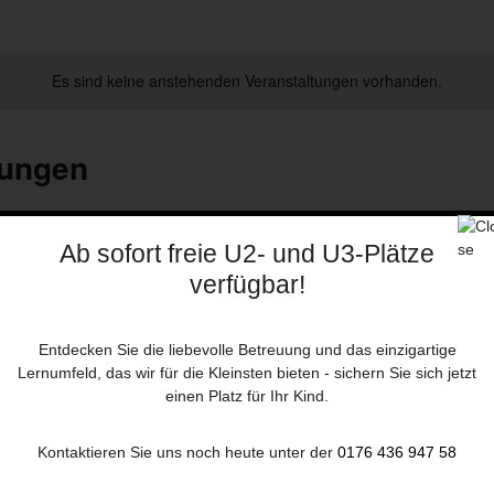
Es sind keine anstehenden Veranstaltungen vorhanden.
tungen
Ab sofort freie U2- und U3-Plätze
0
verfügbar!
 – 04. März 2018
bergr Str. 16, Nidderau
Entdecken Sie die liebevolle Betreuung und das einzigartige
Lernumfeld, das wir für die Kleinsten bieten - sichern Sie sich jetzt
18, findet der Herbst-Flohmarkt des Kindervereins Nidderau
einen Platz für Ihr Kind.
li-Salzmann-Halle, Heldenberger Straße 16 in Nidderau, statt.
 rund 70 Verkaufstischen alles „Rund ums Kind“ angeboten.
Kontaktieren Sie uns noch heute unter der
0176 436 947 58
pielsachen, Kinderbücher und sonstige Dinge den Besitzer
ohl ist bestens gesorgt: […]