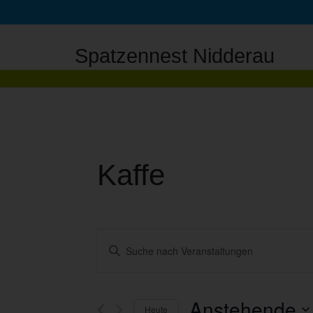
Spatzennest Nidderau
Kaffe
V
B
i
t
e
t
e
S
r
c
Anstehende
Heute
h