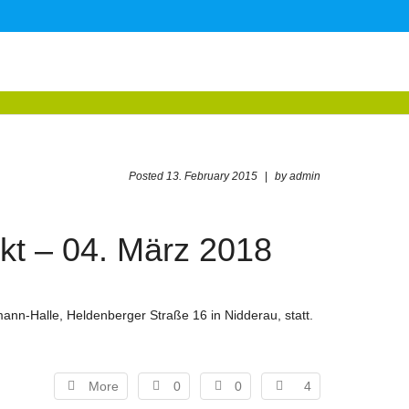
Posted
13. February 2015
|
by
admin
kt – 04. März 2018
ann-Halle, Heldenberger Straße 16 in Nidderau, statt.
More
0
0
4