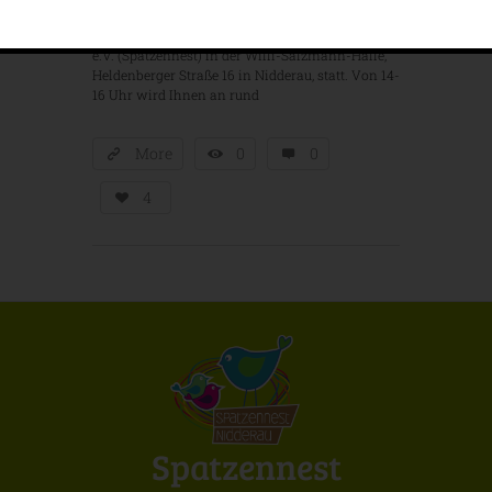
Am Sonntag, den 04. März 2018, findet der
Herbst-Flohmarkt des Kindervereins Nidderau
e.V. (Spatzennest) in der Willi-Salzmann-Halle,
Heldenberger Straße 16 in Nidderau, statt. Von 14-
16 Uhr wird Ihnen an rund
More
0
0
4
Spatzennest