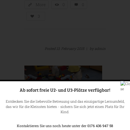
More
0
0
3
Posted
13. February 2015
|
by
admin
Ab sofort freie U2- und U3-Plätze verfügbar!
Entdecken Sie die liebevolle Betreuung und das einzigartige Lernumfeld,
das wir für die Kleinsten bieten - sichern Sie sich jetzt einen Platz für Ihr
Kind.
Kinderflohmarkt – 04. März
2018
Kontaktieren Sie uns noch heute unter der
0176 436 947 58